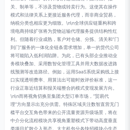
关、制单等，不涉及货物或转卖行为。这使其在操作
模式和法律关系上更接近服务代理，而非商业贸易，
纳税分类也相应更为细致。\n\n全球供应链重构和跨
境电商持续扩张将为货物运输代理服务提供结构性红
利。但随着行业成熟，客户对仓储、分拣、清关和“门
到门”服务的一体化全链条需求增加，单一的货代公司
将可能陷入低利润陷阱。为此，已有头部企业推动业
务模块叠加、采用数智化管理工具并用大数据改进路
线预测等改造路径。例如，运用SaaS系统采购线上接
口实现透明费率、用算法出可能时效评价标准，这一
行业正靠近结算和报关端整合的模式变现发展方向。
\n\n而将视角切换至集团大型订单市场，“贸易代
理”方向显示出充分供需。特殊区域关注数智直营无门
槛平台交互角色带来的公开流量资源升级场景，将在
中介分化流程模块共享视角重塑模式下带动高度垂直
类项目扩散介入形态。大主机包分各快招模块小生态