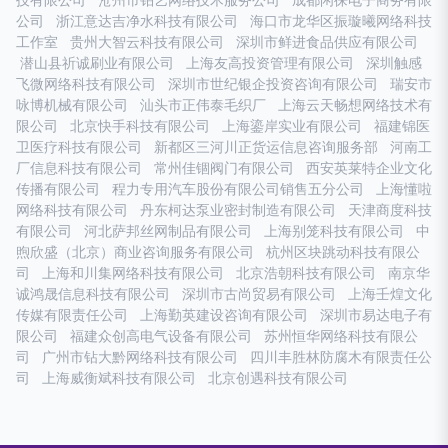
技有限公司
沧州市铂艺网络技术服务公司
成都闲徕电子商务有限
公司
浙江意达吉净水科技有限公司
海口市龙华区振璇曦网络科技
工作室
贵州大智云科技有限公司
深圳市鲜进食品供应有限公司
潜山县祈诚刷业有限公司
上海友高投资管理有限公司
深圳触感
飞微网络科技有限公司
深圳市世纪银企投资咨询有限公司
瑞安市
咏博机械有限公司
汕头市正伟泰毛织厂
上海云天畅想网络技术有
限公司
北京快手科技有限公司
上海鎏岸实业有限公司
福建锦医
卫医疗科技有限公司
新都区三河川正货运信息咨询服务部
河南工
厂信息科技有限公司
常州佳锢阀门有限公司
西安英莱特企业文化
传播有限公司
程力专用汽车股份有限公司销售五分公司
上海懂啦
网络科技有限公司
丹东柯达泵业密封制造有限公司
天津商度科技
有限公司
河北萨邦丝网制品有限公司
上海别笼科技有限公司
中
煦欣盛（北京）商业咨询服务有限公司
杭州区块跳动科技有限公
司
上海和川集网络科技有限公司
北京浩朝科技有限公司
南京华
诚鸿晟信息科技有限公司
深圳市古尚贸易有限公司
上海壬煌文化
传媒有限责任公司
上海勤英建设咨询有限公司
深圳市易达电子有
限公司
福建众创高电气设备有限公司
苏州恒华网络科技有限公
司
广州市钻大黔网络科技有限公司
四川丰胜林防腐木有限责任公
司
上海威衡斌科技有限公司
北京创遇科技有限公司