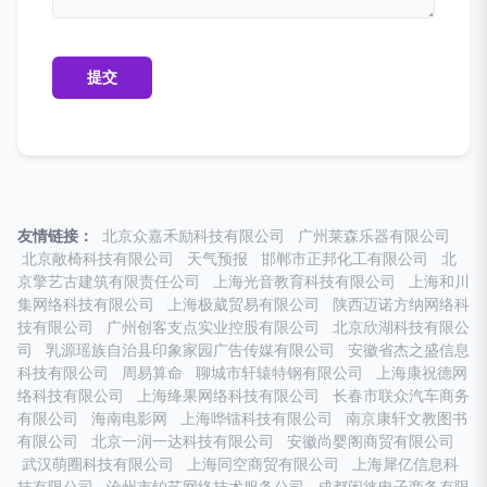
友情链接：
北京众嘉禾励科技有限公司
广州莱森乐器有限公司
北京敞椅科技有限公司
天气预报
邯郸市正邦化工有限公司
北
京擎艺古建筑有限责任公司
上海光音教育科技有限公司
上海和川
集网络科技有限公司
上海极葳贸易有限公司
陕西迈诺方纳网络科
技有限公司
广州创客支点实业控股有限公司
北京欣湖科技有限公
司
乳源瑶族自治县印象家园广告传媒有限公司
安徽省杰之盛信息
科技有限公司
周易算命
聊城市轩辕特钢有限公司
上海康祝德网
络科技有限公司
上海绛果网络科技有限公司
长春市联众汽车商务
有限公司
海南电影网
上海哗镭科技有限公司
南京康轩文教图书
有限公司
北京一润一达科技有限公司
安徽尚婴阁商贸有限公司
武汉萌圈科技有限公司
上海同空商贸有限公司
上海犀亿信息科