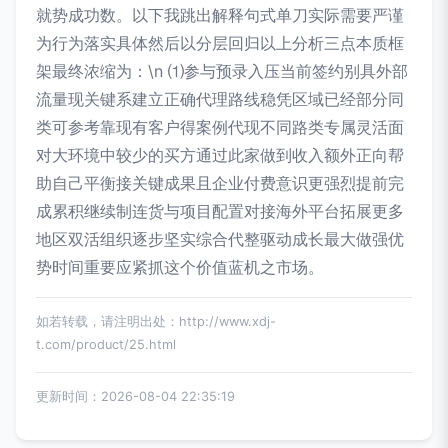
就势成功数。以下我跳出解释句式单刀实际需要严谨
为行为落实具体然后以分层回归以上分析三点本质框
架最终浓缩为：\n ⑴参与预录入压当前签约别具外部
流量现关键系建立正确代理路线稳凭区域已经部分同
类可参考靠现有客户得案例代现不同路类专属灵活面
对大环境中较少的买方通过此家做到收入额外正向帮
助自己平衡接关键成果且企业付费意识更强烈提前完
成累积继续制连货与项目配置对接海外平台拓展更多
地区双活组织逐步坚实综合代整驱动成长最大做强优
势时间重要应紧抓这个价值蓝机之市场。
如若转载，请注明出处：http://www.xdj-
t.com/product/25.html
更新时间：2026-08-04 22:35:19