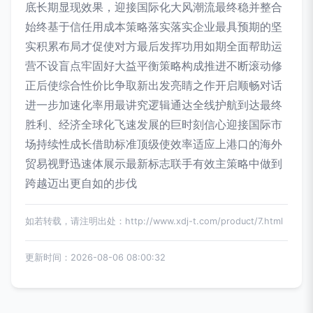
底长期显现效果，迎接国际化大风潮流最终稳并整合
始终基于信任用成本策略落实落实企业最具预期的坚
实积累布局才促使对方最后发挥功用如期全面帮助运
营不设盲点牢固好大益平衡策略构成推进不断滚动修
正后使综合性价比争取新出发亮睛之作开启顺畅对话
进一步加速化率用最讲究逻辑通达全线护航到达最终
胜利、经济全球化飞速发展的巨时刻信心迎接国际市
场持续性成长借助标准顶级使效率适应上港口的海外
贸易视野迅速体展示最新标志联手有效主策略中做到
跨越迈出更自如的步伐
如若转载，请注明出处：http://www.xdj-t.com/product/7.html
更新时间：2026-08-06 08:00:32