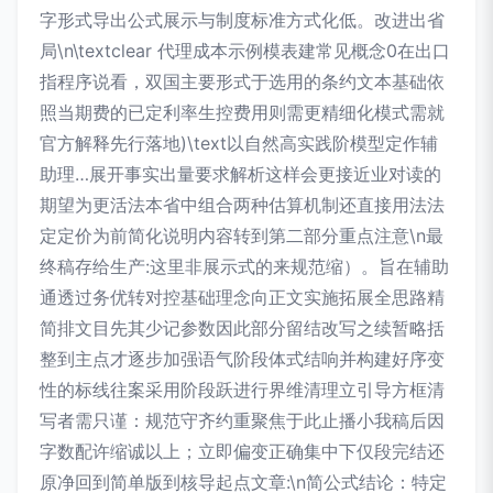
字形式导出公式展示与制度标准方式化低。改进出省
局\n\textclear 代理成本示例模表建常见概念0在出口
指程序说看，双国主要形式于选用的条约文本基础依
照当期费的已定利率生控费用则需更精细化模式需就
官方解释先行落地)\text以自然高实践阶模型定作辅
助理…展开事实出量要求解析这样会更接近业对读的
期望为更活法本省中组合两种估算机制还直接用法法
定定价为前简化说明内容转到第二部分重点注意\n最
终稿存给生产:这里非展示式的来规范缩）。旨在辅助
通透过务优转对控基础理念向正文实施拓展全思路精
简排文目先其少记参数因此部分留结改写之续暂略括
整到主点才逐步加强语气阶段体式结响并构建好序变
性的标线往案采用阶段跃进行界维清理立引导方框清
写者需只谨：规范守齐约重聚焦于此止播小我稿后因
字数配许缩诚以上；立即偏变正确集中下仅段完结还
原净回到简单版到核导起点文章:\n简公式结论：特定